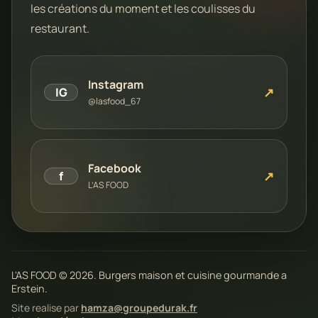
les créations du moment et les coulisses du
restaurant.
Instagram
↗
IG
@lasfood_67
Facebook
↗
f
L’AS FOOD
L'AS FOOD © 2026. Burgers maison et cuisine gourmande a
Erstein.
Site realise par
hamza@groupedurak.fr